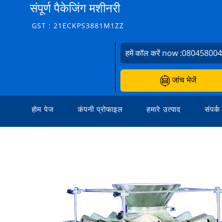
संपूर्ण पैकेजिंग मशीनरी
GST : 21ECKPS3881M1ZZ
हमें कॉल करें now :
08045800
जांच भेजें
होम पेज
कंपनी प्रोफाइल
हमारे उत्पाद
संपर्क